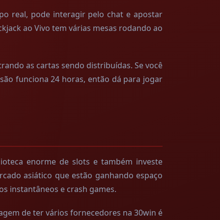
o real, pode interagir pelo chat e apostar
ackjack ao Vivo tem várias mesas rodando ao
rando as cartas sendo distribuídas. Se você
são funciona 24 horas, então dá para jogar
ioteca enorme de slots e também investe
ercado asiático que estão ganhando espaço
os instantâneos e crash games.
tagem de ter vários fornecedores na 30win é