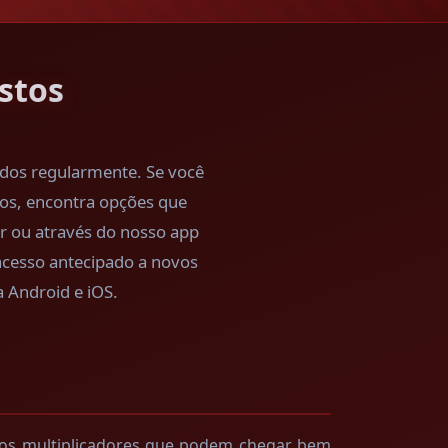
stos
ados regularmente. Se você
eos, encontra opções que
r ou através do nosso app
acesso antecipado a novos
a Android e iOS.
los multiplicadores que podem chegar bem