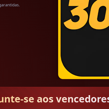
garantidas.
unte-se aos vencedore