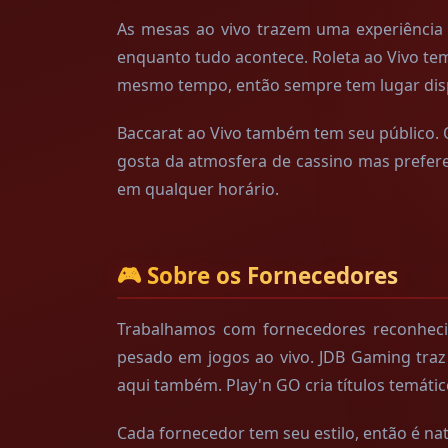
As mesas ao vivo trazem uma experiência m
enquanto tudo acontece. Roleta ao Vivo tem
mesmo tempo, então sempre tem lugar disp
Baccarat ao Vivo também tem seu público. O
gosta da atmosfera de cassino mas prefere
em qualquer horário.
🎮 Sobre os Fornecedores
Trabalhamos com fornecedores reconheci
pesado em jogos ao vivo. JDB Gaming traz
aqui também. Play'n GO cria títulos temát
Cada fornecedor tem seu estilo, então é na