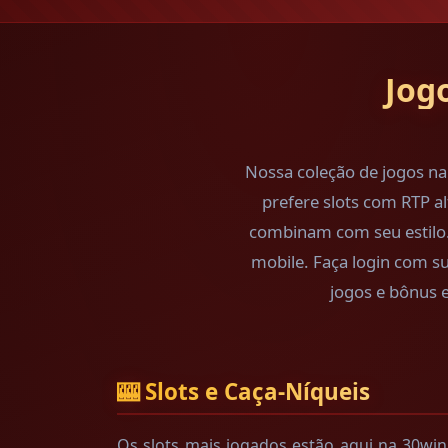
Jog
Nossa coleção de jogos na
prefere slots com RTP a
combinam com seu estilo.
mobile. Faça login com s
jogos e bônus e
🎰 Slots e Caça-Níqueis
Os slots mais jogados estão aqui na 30w