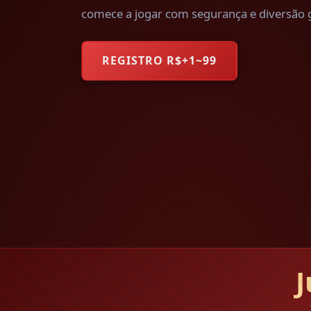
comece a jogar com segurança e diversão 
REGISTRO R$+1~99
J