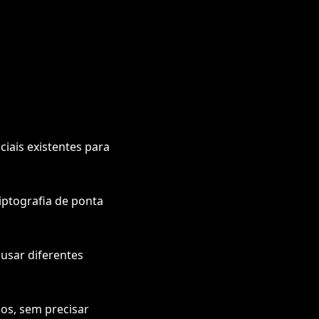
iais existentes para
iptografia de ponta
usar diferentes
os, sem precisar