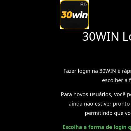
30WIN Lo
Fazer login na 30WIN é ráp
escolher a 
Para novos usuários, você po
ainda não estiver pront
permitindo que voc
Escolha a forma de login 