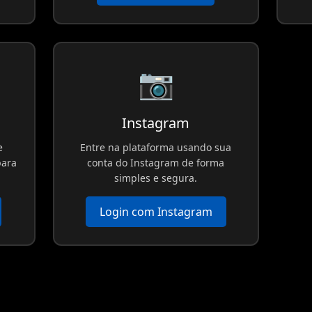
📷
Instagram
e
Entre na plataforma usando sua
para
conta do Instagram de forma
simples e segura.
Login com Instagram