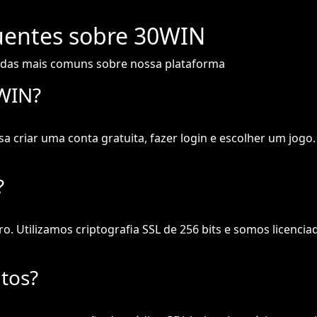
uentes sobre 30WIN
vidas mais comuns sobre nossa plataforma
WIN?
sa criar uma conta gratuita, fazer login e escolher um jogo
?
o. Utilizamos criptografia SSL de 256 bits e somos licencia
tos?