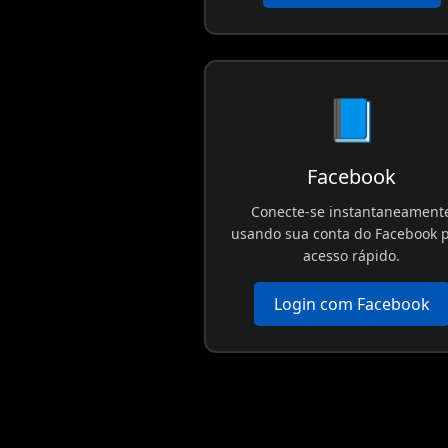
📘
Facebook
Conecte-se instantaneament
usando sua conta do Facebook 
acesso rápido.
Login com Facebook