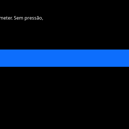
meter. Sem pressão,