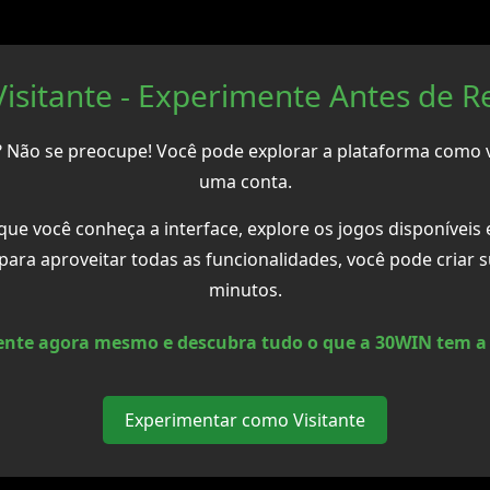
isitante - Experimente Antes de Re
Não se preocupe! Você pode explorar a plataforma como vi
uma conta.
ue você conheça a interface, explore os jogos disponíveis
para aproveitar todas as funcionalidades, você pode criar 
minutos.
nte agora mesmo e descubra tudo o que a 30WIN tem a 
Experimentar como Visitante