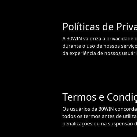
Políticas de Pri
A 30WIN valoriza a privacidade
durante o uso de nossos serviço
da experiência de nossos usuári
Termos e Condi
Os usuários da 30WIN concordam
todos os termos antes de utiliz
penalizações ou na suspensão d