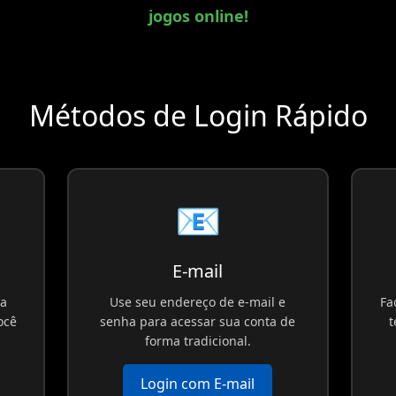
jogos online!
Métodos de Login Rápido
📧
E-mail
ua
Use seu endereço de e-mail e
Fa
ocê
senha para acessar sua conta de
t
forma tradicional.
Login com E-mail