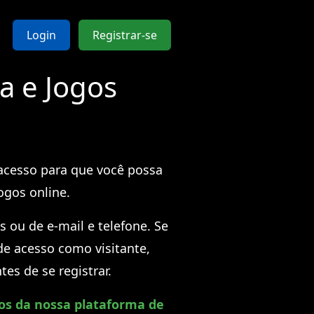
Login
Registrar-se
a e Jogos
 acesso para que você possa
ogos online.
s ou de e-mail e telefone. Se
e acesso como visitante,
es de se registrar.
sos da nossa plataforma de