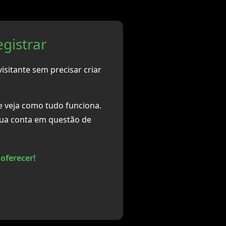
gistrar
sitante sem precisar criar
 e veja como tudo funciona.
sua conta em questão de
oferecer!